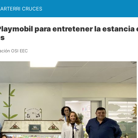
KARTERRI CRUCES
laymobil para entretener la estancia 
os
ación OSI EEC