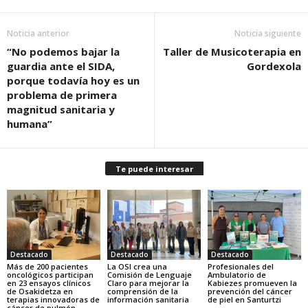
Noticia anterior
Noticia siguiente
“No podemos bajar la
Taller de Musicoterapia en
guardia ante el SIDA,
Gordexola
porque todavía hoy es un
problema de primera
magnitud sanitaria y
humana”
Te puede interesar
Destacado
Destacado
Destacado
Más de 200 pacientes
La OSI crea una
Profesionales del
oncológicos participan
Comisión de Lenguaje
Ambulatorio de
en 23 ensayos clínicos
Claro para mejorar la
Kabiezes promueven la
de Osakidetza en
comprensión de la
prevención del cáncer
terapias innovadoras de
información sanitaria
de piel en Santurtzi
cáncer de pulmón