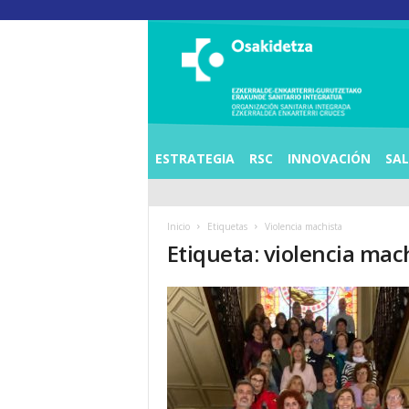
O
S
I
E
Z
K
E
ESTRATEGIA
RSC
INNOVACIÓN
SA
R
R
A
Inicio
Etiquetas
Violencia machista
L
Etiqueta: violencia mac
D
E
A
E
N
K
A
R
T