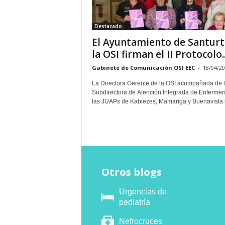
E
R
Destacado
R
I
El Ayuntamiento de Santurtz
C
la OSI firman el II Protocolo..
R
Gabinete de Comunicación OSI EEC
-
18/04/2
U
C
La Directora Gerente de la OSI acompañada de 
E
Subdirectora de Atención Integrada de Enfermerí
S
las JUAPs de Kabiezes, Mamariga y Buenavista h
Otros blogs
Urgencias de
pediatría
Nefrocruces