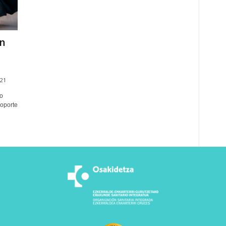
n
021
o
soporte