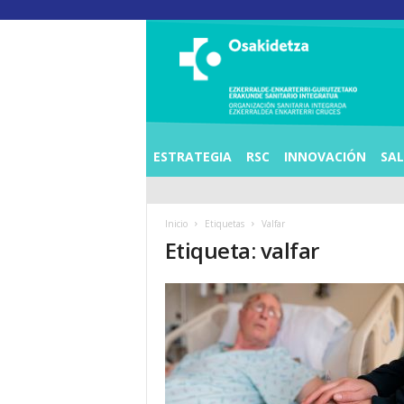
O
S
I
E
Z
K
E
ESTRATEGIA
RSC
INNOVACIÓN
SA
R
R
A
Inicio
Etiquetas
Valfar
L
Etiqueta: valfar
D
E
A
E
N
K
A
R
T