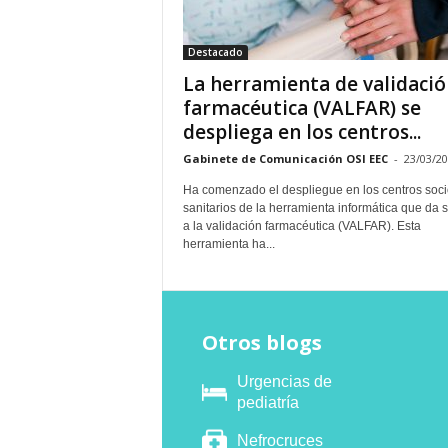
E
R
Destacado
R
I
La herramienta de validació
C
farmacéutica (VALFAR) se
R
despliega en los centros...
U
C
Gabinete de Comunicación OSI EEC
-
23/03/2
E
Ha comenzado el despliegue en los centros soci
S
sanitarios de la herramienta informática que da 
a la validación farmacéutica (VALFAR). Esta
herramienta ha...
Otros blogs
Urgencias de
pediatría
Nefrocruces