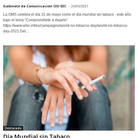
Gabinete de Comunicación OSI EEC
-
25/05/2021
La OMS celebra el día 31 de mayo como el día mundial sin tabaco , este año
bajo el lema “Comprométete a dejarlo“
https://www.who.int/es/campaigns/world-no-tobacco-day/world-no-tobacco-
day-2021 Del...
Destacado
Día Mundial sin Tabaco