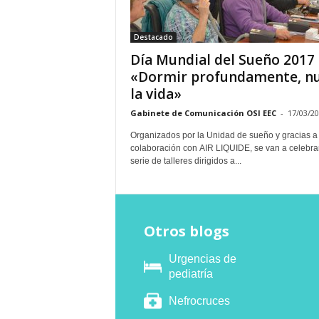
E
R
Destacado
R
I
Día Mundial del Sueño 2017
C
«Dormir profundamente, n
R
la vida»
U
C
Gabinete de Comunicación OSI EEC
-
17/03/2
E
Organizados por la Unidad de sueño y gracias a 
S
colaboración con AIR LIQUIDE, se van a celebra
serie de talleres dirigidos a...
Otros blogs
Urgencias de
pediatría
Nefrocruces