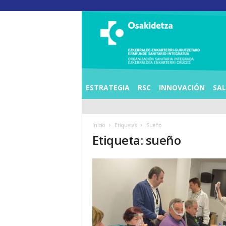
O
S
I
E
Z
K
E
ESTRATEGIA
RSC
INNOVACIÓN
SA
R
R
A
Inicio
Etiquetas
Sueño
L
Etiqueta: sueño
D
E
A
E
N
K
A
R
T