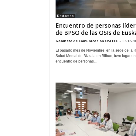
E
R
Destacado
R
I
Encuentro de personas líder
C
de BPSO de las OSIs de Eusk
R
Gabinete de Comunicación OSI EEC
-
03/12/2
U
C
El pasado mes de Noviembre, en la sede de la 
E
Salud Mental de Bizkaia en Bilbao, tuvo lugar un
S
encuentro de personas...