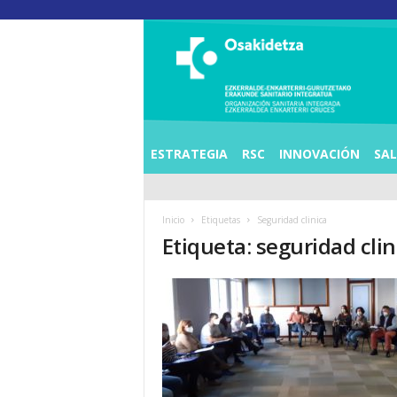
O
S
I
E
Z
K
E
ESTRATEGIA
RSC
INNOVACIÓN
SA
R
R
A
Inicio
Etiquetas
Seguridad clinica
L
Etiqueta: seguridad clin
D
E
A
E
N
K
A
R
T