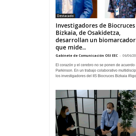
E
R
Destacado
R
I
Investigadores de Biocruces
C
Bizkaia, de Osakidetza,
R
desarrollan un biomarcador
U
que mide...
C
E
Gabinete de Comunicación OSI EEC
-
06/06/2
S
El corazón y el cerebro no se ponen de acuerdo
Parkinson. En un trabajo colaborativo multidiscip
los investigadores del IIS Biocruces Bizkaia Iñigo.