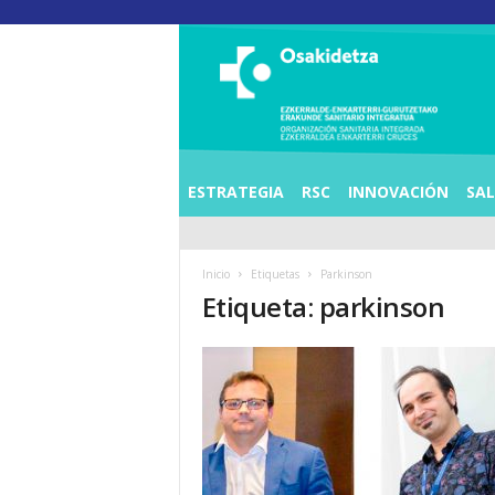
O
S
I
E
Z
K
E
ESTRATEGIA
RSC
INNOVACIÓN
SA
R
R
A
Inicio
Etiquetas
Parkinson
L
Etiqueta: parkinson
D
E
A
E
N
K
A
R
T