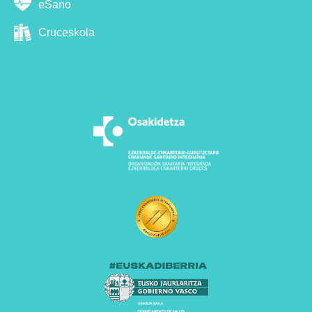
eSano
Cruceskola