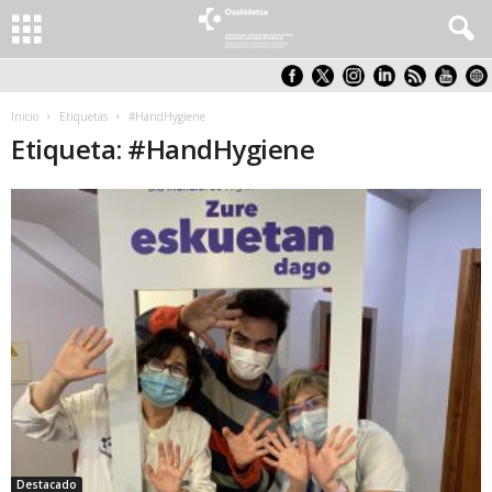
Inicio
Etiquetas
#HandHygiene
Etiqueta: #HandHygiene
Destacado