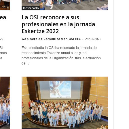
Destacado
rea
La OSI reconoce a sus
profesionales en la jornada
Eskertze 2022
022
Gabinete de Comunicación OSI EEC
-
28/04/2022
SI
Este mediodía la OSI ha retomado la jornada de
uenas
reconocimiento Eskertze anual a los y las
la
profesionales de la Organización, tras la actuación
del...