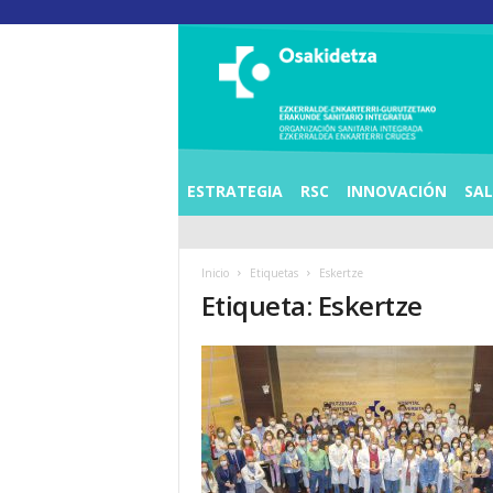
O
S
I
E
Z
K
E
ESTRATEGIA
RSC
INNOVACIÓN
SA
R
R
A
Inicio
Etiquetas
Eskertze
L
Etiqueta: Eskertze
D
E
A
E
N
K
A
R
T