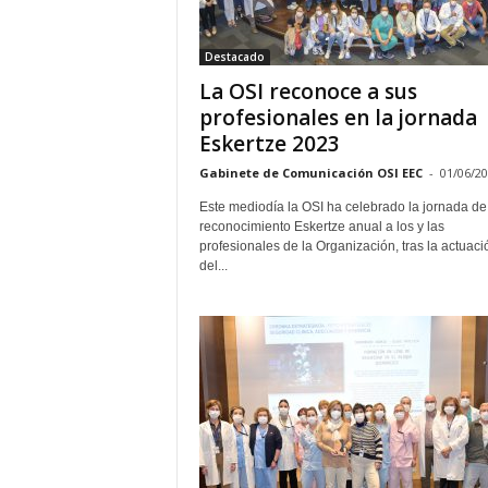
E
R
Destacado
R
I
La OSI reconoce a sus
C
profesionales en la jornada
R
Eskertze 2023
U
C
Gabinete de Comunicación OSI EEC
-
01/06/2
E
Este mediodía la OSI ha celebrado la jornada de
S
reconocimiento Eskertze anual a los y las
profesionales de la Organización, tras la actuaci
del...