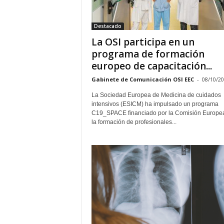
E
R
Destacado
R
I
La OSI participa en un
C
programa de formación
R
europeo de capacitación...
U
C
Gabinete de Comunicación OSI EEC
-
08/10/2
E
La Sociedad Europea de Medicina de cuidados
S
intensivos (ESICM) ha impulsado un programa
C19_SPACE financiado por la Comisión Europe
la formación de profesionales...