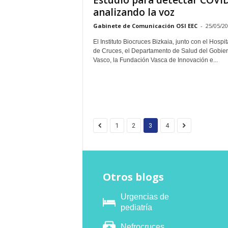
Estudio para detectar COVI
analizando la voz
Gabinete de Comunicación OSI EEC
-
25/05/2
El Instituto Biocruces Bizkaia, junto con el Hospit
de Cruces, el Departamento de Salud del Gobie
Vasco, la Fundación Vasca de Innovación e...
1
2
3
4
Otros blogs
Urgencias de
pediatría
Nefrocruces