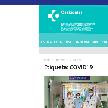
O
S
I
E
Z
K
E
ESTRATEGIA
RSC
INNOVACIÓN
SA
R
R
A
Inicio
Etiquetas
COVID19
L
Etiqueta: COVID19
D
E
A
E
N
K
A
R
T