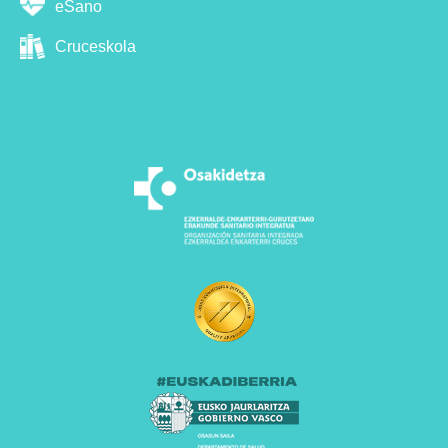
eSano
Cruceskola