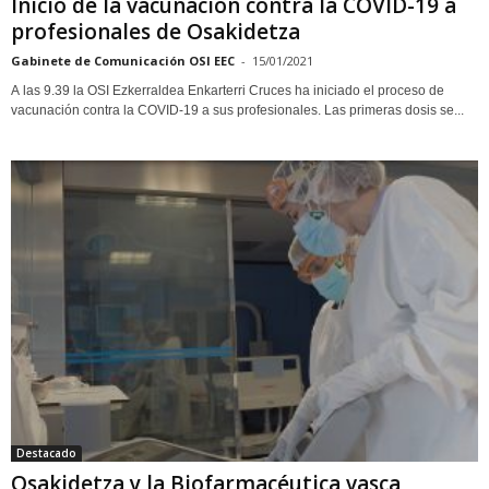
Inicio de la vacunación contra la COVID-19 a
profesionales de Osakidetza
Gabinete de Comunicación OSI EEC
-
15/01/2021
A las 9.39 la OSI Ezkerraldea Enkarterri Cruces ha iniciado el proceso de
vacunación contra la COVID-19 a sus profesionales. Las primeras dosis se...
Destacado
Osakidetza y la Biofarmacéutica vasca