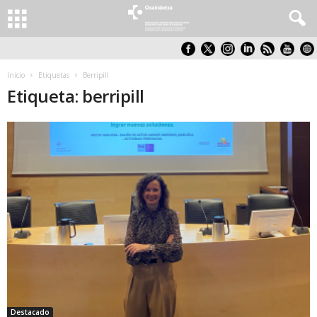
Inicio
Etiquetas
Berripill
Etiqueta: berripill
Destacado