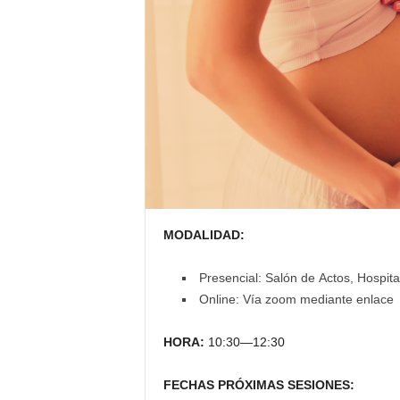
E
R
R
I
C
R
U
C
E
S
MODALIDAD:
Presencial: Salón de Actos, Hospita
Online: Vía zoom mediante enlace
HORA:
10:30—12:30
FECHAS PRÓXIMAS SESIONES: