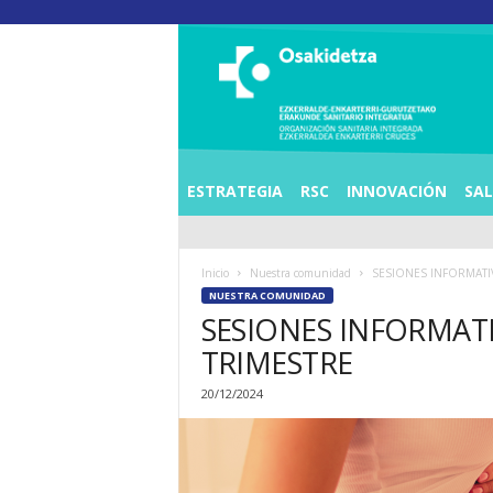
O
S
I
E
Z
K
E
ESTRATEGIA
RSC
INNOVACIÓN
SA
R
R
A
Inicio
Nuestra comunidad
SESIONES INFORMATI
L
NUESTRA COMUNIDAD
D
SESIONES INFORMATI
E
A
TRIMESTRE
E
N
20/12/2024
K
A
R
T