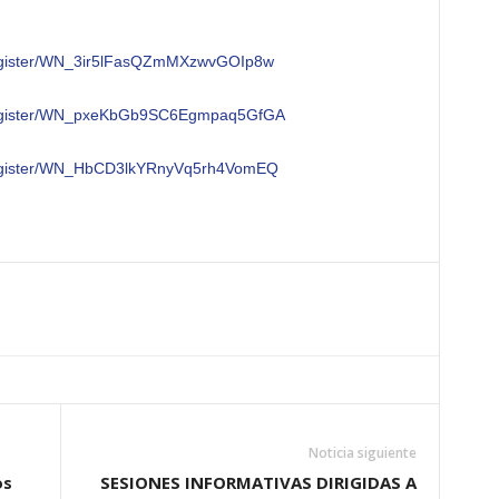
/register/WN_3ir5lFasQZmMXzwvGOIp8w
r/register/WN_pxeKbGb9SC6Egmpaq5GfGA
/register/WN_HbCD3lkYRnyVq5rh4VomEQ
Noticia siguiente
os
SESIONES INFORMATIVAS DIRIGIDAS A