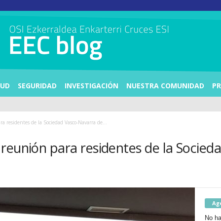
LUD
SEGURIDAD
INVESTIGACIÓN
NUESTRA COMUNIDAD
PR
 residentes de la Sociedad Vasco-Navarra de...
reunión para residentes de la Socied
Ag
No ha