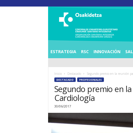
O
S
I
E
Z
K
E
ESTRATEGIA
RSC
INNOVACIÓN
SA
R
R
A
Inicio
Destacado
Segundo premio en la reunión para
L
DESTACADO
PROFESIONALES
D
Segundo premio en la 
E
A
Cardiología
E
N
30/06/2017
K
A
R
T