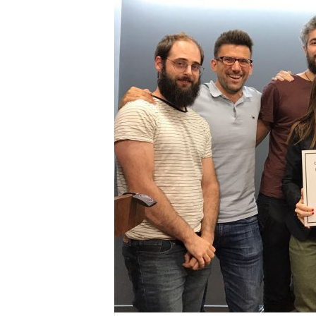
E
R
R
I
C
R
U
C
E
S