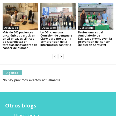
Destacado
Destacado
Destacado
Más de 200 pacientes
La OSI crea una
Profesionales del
oncológicos participan
Comisión de Lenguaje
Ambulatorio de
en 23 ensayos clínicos
Claro para mejorar la
Kabiezes promueven la
de Osakidetza en
comprensión de la
prevención del cáncer
terapias innovadoras de
información sanitaria
de piel en Santurtzi
cáncer de pulmón
Agenda
No hay próximos eventos actualmente.
Otros blogs
Urgencias de