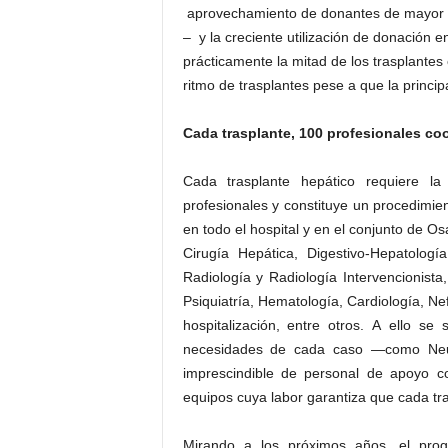
aprovechamiento de donantes de mayor e
– y la creciente utilización de donación en
prácticamente la mitad de los trasplantes 
ritmo de trasplantes pese a que la princi
Cada trasplante, 100 profesionales co
Cada trasplante hepático requiere l
profesionales y constituye un procedimien
en todo el hospital y en el conjunto de Os
Cirugía Hepática, Digestivo-Hepatologí
Radiología y Radiología Intervencionista, 
Psiquiatría, Hematología, Cardiología, Ne
hospitalización, entre otros. A ello s
necesidades de cada caso —como Neu
imprescindible de personal de apoyo co
equipos cuya labor garantiza que cada tra
Mirando a los próximos años, el prog