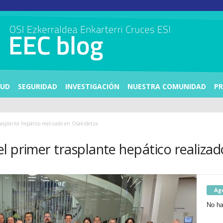
LUD
SEGURIDAD
INVESTIGACIÓN
NUESTRA COMUNIDAD
PR
asplante hepático realizado en Osakidetza
l primer trasplante hepático realiza
Ag
No ha