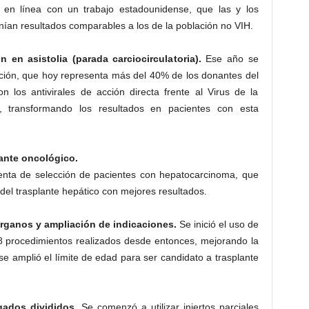
, en línea con un trabajo estadounidense, que las y los
nían resultados comparables a los de la población no VIH.
 en asistolia (parada carciocirculatoria).
Ese año se
ión, que hoy representa más del 40% de los donantes del
 los antivirales de acción directa frente al Virus de la
e, transformando los resultados en pacientes con esta
lante oncológico.
enta de selección de pacientes con hepatocarcinoma, que
del trasplante hepático con mejores resultados.
rganos y ampliación de indicaciones.
Se inició el uso de
8 procedimientos realizados desde entonces, mejorando la
 se amplió el límite de edad para ser candidato a trasplante
ígados divididos.
Se comenzó a utilizar injertos parciales