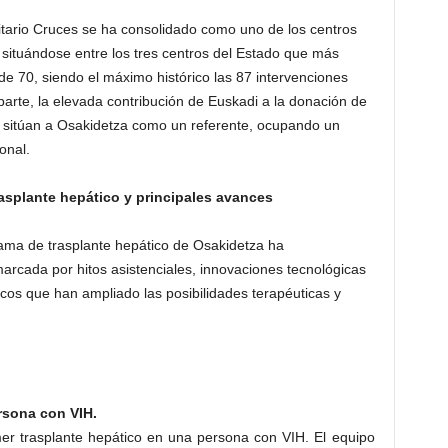
sitario Cruces se ha consolidado como uno de los centros
 situándose entre los tres centros del Estado que más
de 70, siendo el máximo histórico las 87 intervenciones
parte, la elevada contribución de Euskadi a la donación de
es sitúan a Osakidetza como un referente, ocupando un
onal.
rasplante hepático y principales avances
rama de trasplante hepático de Osakidetza ha
rcada por hitos asistenciales, innovaciones tecnológicas
nicos que han ampliado las posibilidades terapéuticas y
rsona con VIH.
mer trasplante hepático en una persona con VIH. El equipo