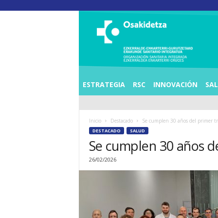
O
S
I
E
Z
K
E
ESTRATEGIA
RSC
INNOVACIÓN
SA
R
R
A
Inicio
Destacado
Se cumplen 30 años del primer tr
L
DESTACADO
SALUD
D
Se cumplen 30 años de
E
A
26/02/2026
E
N
K
A
R
T