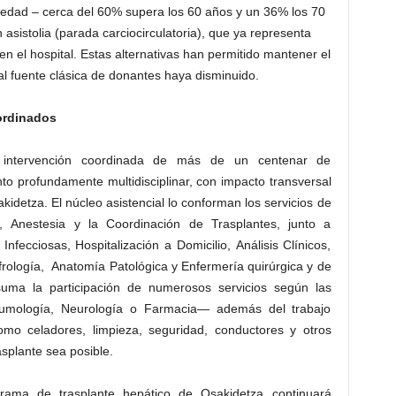
dad – cerca del 60% supera los 60 años y un 36% los 70
 asistolia (parada carciocirculatoria), que ya representa
en el hospital. Estas alternativas han permitido mantener el
pal fuente clásica de donantes haya disminuido.
ordinados
a intervención coordinada de más de un centenar de
to profundamente multidisciplinar, con impacto transversal
akidetza. El núcleo asistencial lo conforman los servicios de
a, Anestesia y la Coordinación de Trasplantes, junto a
Infecciosas, Hospitalización a Domicilio, Análisis Clínicos,
frología, Anatomía Patológica y Enfermería quirúrgica y de
e suma la participación de numerosos servicios según las
mología, Neurología o Farmacia— además del trabajo
mo celadores, limpieza, seguridad, conductores y otros
splante sea posible.
rama de trasplante hepático de Osakidetza continuará