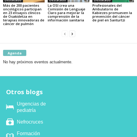
Más de 200 pacientes
La OSI crea una
Profesionales del
oncológicos participan
Comisión de Lenguaje
Ambulatorio de
en 23 ensayos clínicos
Claro para mejorar la
Kabiezes promueven la
de Osakidetza en
comprensión de la
prevención del cáncer
terapias innovadoras de
información sanitaria
de piel en Santurtzi
cáncer de pulmón
Agenda
No hay próximos eventos actualmente.
Otros blogs
Urgencias de
pediatría
Nefrocruces
Formación