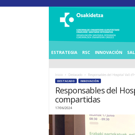
O
S
I
E
Z
K
E
ESTRATEGIA
RSC
INNOVACIÓN
SA
R
R
A
Inicio
Destacado
Responsables del Hospital Vall d’
L
DESTACADO
INNOVACIÓN
D
Responsables del Hosp
E
A
compartidas
E
N
17/06/2024
K
A
R
T