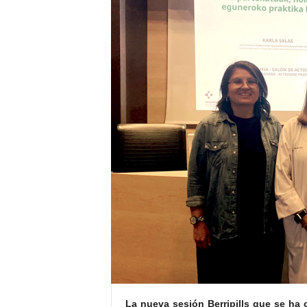
E
R
R
I
C
R
U
C
E
S
La nueva sesión Berripills que se ha 