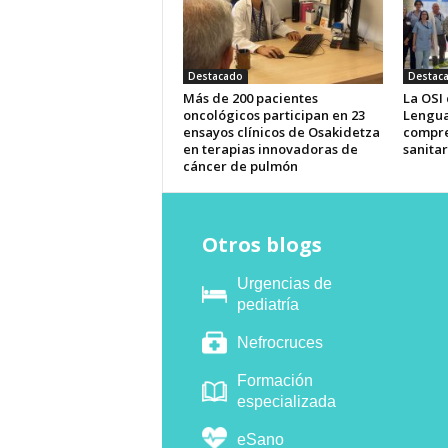
Destacado
Destac
Más de 200 pacientes
La OSI
oncológicos participan en 23
Lengua
ensayos clínicos de Osakidetza
compre
en terapias innovadoras de
sanitar
cáncer de pulmón
Otros blogs
Urgencias de
pediatría
Nefrocruces
Formación
especializada
eSano