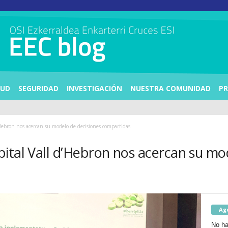
LUD
SEGURIDAD
INVESTIGACIÓN
NUESTRA COMUNIDAD
PR
Hebron nos acercan su modelo de decisiones compartidas
ital Vall d’Hebron nos acercan su mo
Ag
No ha