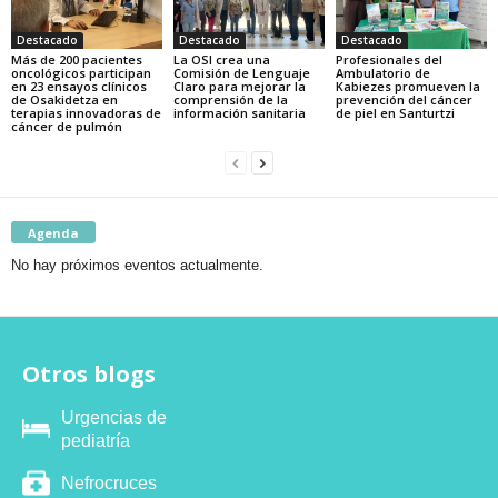
Destacado
Destacado
Destacado
Más de 200 pacientes
La OSI crea una
Profesionales del
oncológicos participan
Comisión de Lenguaje
Ambulatorio de
en 23 ensayos clínicos
Claro para mejorar la
Kabiezes promueven la
de Osakidetza en
comprensión de la
prevención del cáncer
terapias innovadoras de
información sanitaria
de piel en Santurtzi
cáncer de pulmón
Agenda
No hay próximos eventos actualmente.
Otros blogs
Urgencias de
pediatría
Nefrocruces