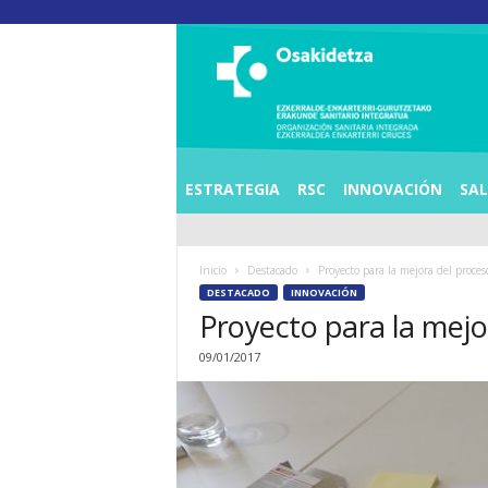
O
S
I
E
Z
K
E
ESTRATEGIA
RSC
INNOVACIÓN
SA
R
R
A
Inicio
Destacado
Proyecto para la mejora del proceso
L
DESTACADO
INNOVACIÓN
D
Proyecto para la mejor
E
A
09/01/2017
E
N
K
A
R
T