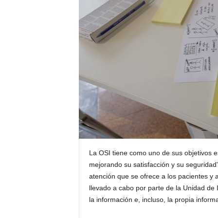
E
R
R
I
C
R
U
C
E
S
La OSI tiene como uno de sus objetivos es
mejorando su satisfacción y su seguridad”
atención que se ofrece a los pacientes y
llevado a cabo por parte de la Unidad de 
la información e, incluso, la propia infor