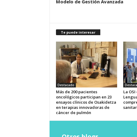
Modelo de Gestión Avanzada
Te puede interesar
Destacado
Destac
Más de 200 pacientes
La OSI
oncológicos participan en 23
Lengua
ensayos clínicos de Osakidetza
compre
en terapias innovadoras de
sanitar
cáncer de pulmón
Otros blogs