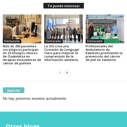
Te puede interesar
Destacado
Destacado
Destacado
Más de 200 pacientes
La OSI crea una
Profesionales del
oncológicos participan
Comisión de Lenguaje
Ambulatorio de
en 23 ensayos clínicos
Claro para mejorar la
Kabiezes promueven la
de Osakidetza en
comprensión de la
prevención del cáncer
terapias innovadoras de
información sanitaria
de piel en Santurtzi
cáncer de pulmón
Agenda
No hay próximos eventos actualmente.
Otros blogs