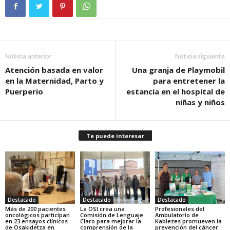
Noticia anterior
Noticia siguiente
Atención basada en valor
Una granja de Playmobil
en la Maternidad, Parto y
para entretener la
Puerperio
estancia en el hospital de
niñas y niños
Te puede interesar
Destacado
Destacado
Destacado
Más de 200 pacientes
La OSI crea una
Profesionales del
oncológicos participan
Comisión de Lenguaje
Ambulatorio de
en 23 ensayos clínicos
Claro para mejorar la
Kabiezes promueven la
de Osakidetza en
comprensión de la
prevención del cáncer