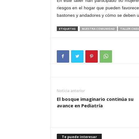
En este taller han participado 50 mujer
riesgos en el hogar que pueden favorecer 
bastones y andadores y cómo se deben ut
ETIQUETAS
NUESTRA COMUNIDAD
TALLER CAID
Noticia anterior
El bosque imaginario continúa su
avance en Pediatría
Te puede interesar