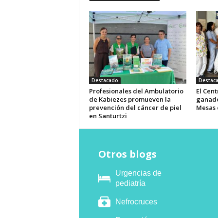
Destacado
Destac
Profesionales del Ambulatorio
El Cent
de Kabiezes promueven la
ganado
prevención del cáncer de piel
Mesas 
en Santurtzi
Otros blogs
Urgencias de
pediatría
Nefrocruces