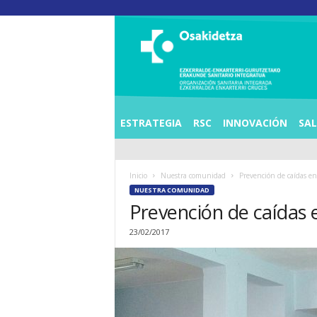
O
S
I
E
Z
K
E
ESTRATEGIA
RSC
INNOVACIÓN
SA
R
R
A
Inicio
Nuestra comunidad
Prevención de caídas e
L
NUESTRA COMUNIDAD
D
Prevención de caídas
E
A
23/02/2017
E
N
K
A
R
T