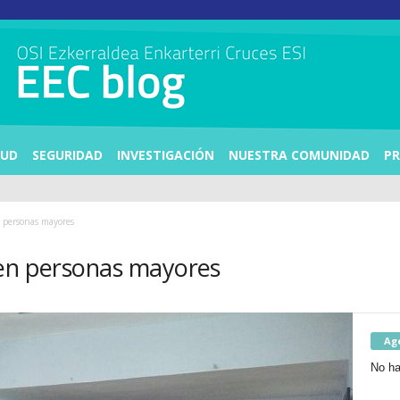
LUD
SEGURIDAD
INVESTIGACIÓN
NUESTRA COMUNIDAD
PR
n personas mayores
 en personas mayores
Ag
No ha