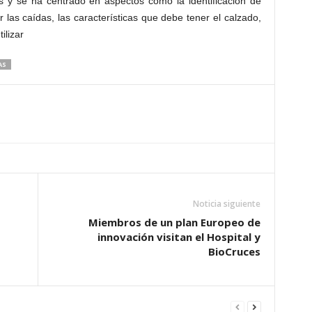
es y se ha centrado en aspectos como la identificación de
las caídas, las características que debe tener el calzado,
ilizar
AS
Noticia siguiente
Miembros de un plan Europeo de
innovación visitan el Hospital y
BioCruces