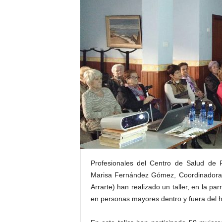
E
R
R
I
C
R
U
C
E
S
Profesionales del Centro de Salud de
Marisa Fernández Gómez, Coordinadora 
Arrarte) han realizado un taller, en la p
en personas mayores dentro y fuera del h