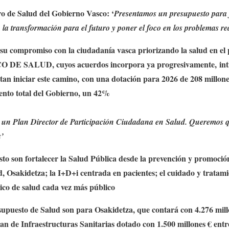
ro de Salud del Gobierno Vasco: ‘
Presentamos un presupuesto para fo
n la transformación para el futuro y poner el foco en los problemas re
u compromiso con la ciudadanía vasca priorizando la salud en el
O DE SALUD, cuyos acuerdos incorpora ya progresivamente,
in
tan iniciar este camino,
con una dotación para 2026 de 208 millone
nto total del Gobierno, un 42%
 un Plan Director de Participación Ciudadana en Salud. Queremos qu
s’
sto son fortalecer la Salud Pública desde la prevención y promoció
d, Osakidetza; la I+D+i centrada en pacientes; el cuidado y tratami
ico de salud cada vez más público
esupuesto de Salud son para Osakidetza, que contará con 4.276 mil
n de Infraestructuras Sanitarias dotado con 1.500 millones € entr