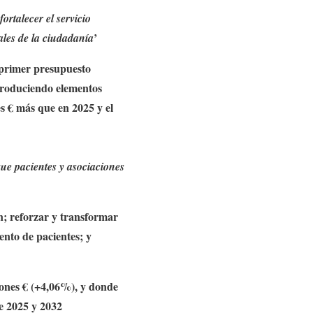
rtalecer el servicio
’
ales de la ciudadanía
 primer presupuesto
troduciendo elementos
s € más que en 2025 y el
e pacientes y asociaciones
n; reforzar y transformar
ento de pacientes; y
lones € (+4,06%), y donde
e 2025 y 2032