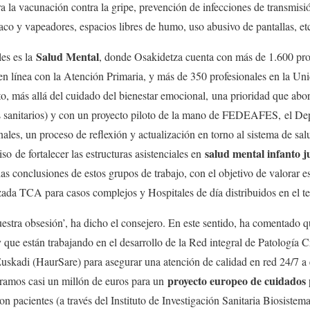
 la vacunación contra la gripe, prevención de infecciones de transmisió
co y vapeadores, espacios libres de humo, uso abusivo de pantallas, etc
Salud Mental
les es la
, donde Osakidetza cuenta con más de 1.600 prof
en línea con la Atención Primaria, y más de 350 profesionales en la U
to, más allá del cuidado del bienestar emocional,
una prioridad que abo
s sanitarios) y con un proyecto piloto de la mano de FEDEAFES,
el De
les, un proceso de reflexión y actualización en torno al sistema de sal
salud mental infanto j
miso
de fortalecer las estructuras asistenciales en
las conclusiones de estos grupos de trabajo, con el objetivo de valorar 
ada TCA para casos complejos y Hospitales de día distribuidos en el ter
uestra obsesión’, ha dicho el consejero. En este sentido, ha comentado q
 que están trabajando en el desarrollo de la Red integral de Patología
Euskadi (HaurSare) para asegurar una atención de calidad en red 24/7 a 
proyecto europeo de cuidados p
ramos casi un millón de euros para un
on pacientes (a través del Instituto de Investigación Sanitaria Biosiste