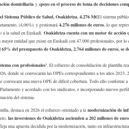
nción domiciliaria
poyo en el proceso de toma de decisiones com
y a
el Sistema Público de Salud, Osakidetza. 4.276 M€
El sistema públic
4.276 millones de euros
artamento, (4,06%), y gestionará
, lo que repr
Osakidetza cuenta con un motor de acción q
do a la salud en Euskadi.
a mayor entidad que existe en Euskadi con 47.000 profesionales, por lo q
l 65% del presupuesto de Osakidetza, 2.764 millones de euros, se de
stema con profesionales’
. El esfuerzo de consolidación de plantilla re
026, donde se convocarán las OPEs correspondientes a los años 2023,
se convocará una nueva OPE de difícil cobertura. Todo ello conforme
 Parlamento y acordado con los sindicatos, e incorporando nuevos perfil
rmación del sistema.
modernización de inf
ntilla, destaca en 2026 el esfuerzo orientado a la
las inversiones de Osakidetza ascienden a 202 millones de eur
eto,
eja una apuesta decidida por la modernización, tanto en infraestructu