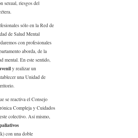
n sexual, riesgos del
étera.
esionales sólo en la Red de
nidad de Salud Mental
rdaremos con profesionales
partamento aborda, de la
ud mental. En este sentido,
uvenil
y realizar un
establecer una Unidad de
ritorio.
ue se reactiva el Consejo
 Crónica Compleja y Cuidados
este colectivo. Así mismo,
aliativos
mak) con una doble