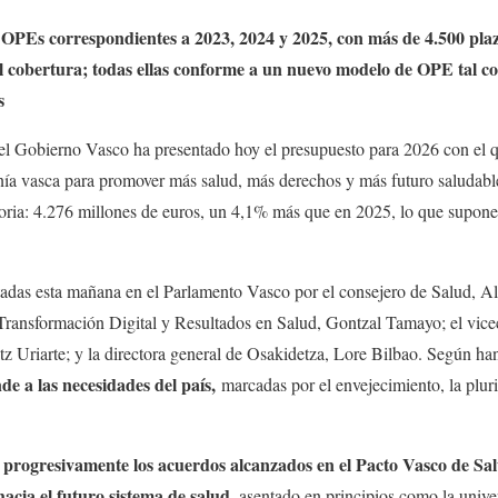
 OPEs correspondientes a 2023, 2024 y 2025, con más de 4.500 pl
cil cobertura; todas ellas conforme a un nuevo modelo de OPE tal c
s
el Gobierno Vasco ha presentado hoy el presupuesto para 2026 con el
nía vasca para promover más salud, más derechos y más futuro saludable
toria: 4.276 millones de euros, un 4,1% más que en 2025, lo que supone
tadas esta mañana en el Parlamento Vasco por el consejero de Salud, 
 Transformación Digital y Resultados en Salud, Gontzal Tamayo; el vic
itz Uriarte; y la directora general de Osakidetza, Lore Bilbao. Según ha
e a las necesidades del país,
marcadas por el envejecimiento, la pluri
progresivamente los acuerdos alcanzados en el Pacto Vasco de Sal
acia el futuro sistema de salud
, asentado en principios como la unive