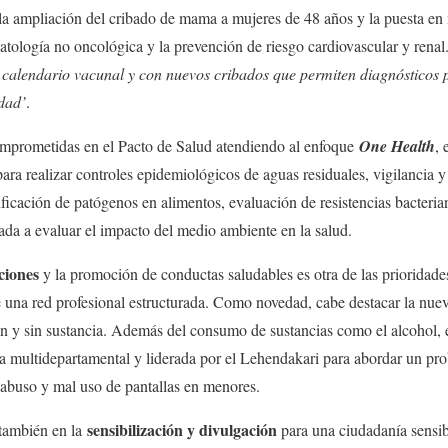
 la ampliación del cribado de mama a mujeres de 48 años y la puesta en
patología no oncológica y la prevención de riesgo cardiovascular y renal.
calendario vacunal y con nuevos cribados que permiten diagnósticos 
dad’
.
mprometidas en el Pacto de Salud atendiendo al enfoque
One Health
, 
para realizar controles epidemiológicos de aguas residuales, vigilancia 
tificación de patógenos en alimentos, evaluación de resistencias bacteri
ada a evaluar el impacto del medio ambiente en la salud.
ciones
y la promoción de conductas saludables es otra de las prioridad
 una red profesional estructurada. Como novedad, cabe destacar la nue
on y sin sustancia. Además del consumo de sustancias como el alcohol, e
gia multidepartamental y liderada por el Lehendakari para abordar un pr
abuso y mal uso de pantallas en menores.
sensibilización y divulgación
 también en la
para una ciudadanía sensib