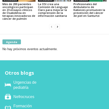
Más de 200 pacientes
La OSI crea una
Profesionales del
oncológicos participan
Comisión de Lenguaje
Ambulatorio de
en 23 ensayos clínicos
Claro para mejorar la
Kabiezes promueven la
de Osakidetza en
comprensión de la
prevención del cáncer
terapias innovadoras de
información sanitaria
de piel en Santurtzi
cáncer de pulmón
Agenda
No hay próximos eventos actualmente.
Otros blogs
Urgencias de
pediatría
Nefrocruces
Formación