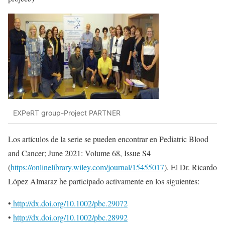
EXPeRT group-Project PARTNER
Los artículos de la serie se pueden encontrar en Pediatric Blood
and Cancer; June 2021: Volume 68, Issue S4
(
https://onlinelibrary.wiley.com/journal/15455017
). El Dr. Ricardo
López Almaraz he participado activamente en los siguientes:
•
http://dx.doi.org/10.1002/pbc.29072
•
http://dx.doi.org/10.1002/pbc.28992