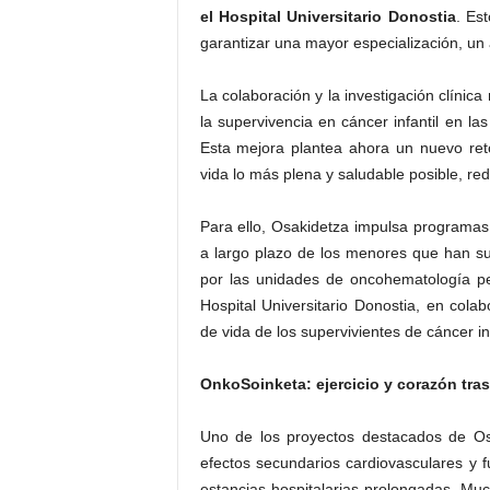
el Hospital Universitario Donostia
. Es
garantizar una mayor especialización, un a
La colaboración y la investigación clínic
la supervivencia en cáncer infantil en l
Esta mejora plantea ahora un nuevo ret
vida lo más plena y saludable posible, red
Para ello, Osakidetza impulsa programas e
a largo plazo de los menores que han su
por las unidades de oncohematología pediá
Hospital Universitario Donostia, en cola
de vida de los supervivientes de cáncer inf
OnkoSoinketa: ejercicio y corazón tras
Uno de los proyectos destacados de Osa
efectos secundarios cardiovasculares y fu
estancias hospitalarias prolongadas. Mu