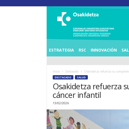
O
S
I
E
Z
K
E
ESTRATEGIA
RSC
INNOVACIÓN
SA
R
R
A
Inicio
Destacado
Osakidetza refuerza su compromiso
L
DESTACADO
SALUD
D
Osakidetza refuerza su
E
A
cáncer infantil
E
N
13/02/2026
K
A
R
T