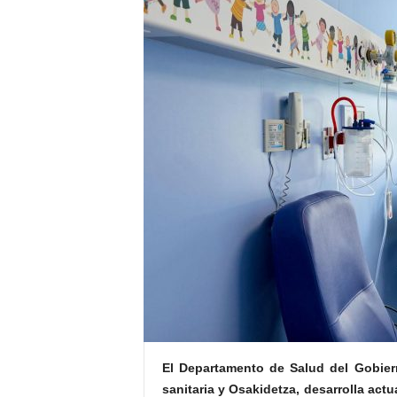
E
R
R
I
C
R
U
C
E
S
El Departamento de Salud del Gobiern
sanitaria y Osakidetza, desarrolla act