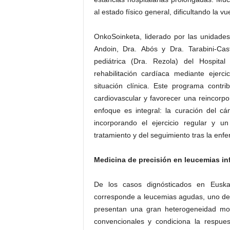
al estado físico general, dificultando la vue
OnkoSoinketa, liderado por las unidades
Andoin, Dra. Abós y Dra. Tarabini-Castel
pediátrica (Dra. Rezola) del Hospita
rehabilitación cardíaca mediante ejer
situación clínica. Este programa contri
cardiovascular y favorecer una reincorpora
enfoque es integral: la curación del c
incorporando el ejercicio regular y u
tratamiento y del seguimiento tras la enf
Medicina de precisión en leucemias inf
De los casos dignósticados en Euska
corresponde a leucemias agudas, uno de l
presentan una gran heterogeneidad mole
convencionales y condiciona la respue