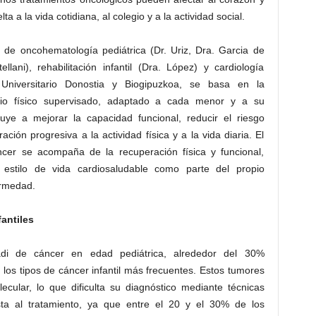
lta a la vida cotidiana, al colegio y a la actividad social.
 de oncohematología pediátrica (Dr. Uriz, Dra. Garcia de
lani), rehabilitación infantil (Dra. López) y cardiología
l Universitario Donostia y Biogipuzkoa, se basa en la
cicio físico supervisado, adaptado a cada menor y a su
buye a mejorar la capacidad funcional, reducir el riesgo
ción progresiva a la actividad física y a la vida diaria. El
áncer se acompaña de la recuperación física y funcional,
n estilo de vida cardiosaludable como parte del propio
ermedad.
antiles
di de cáncer en edad pediátrica, alrededor del 30%
os tipos de cáncer infantil más frecuentes. Estos tumores
cular, lo que dificulta su diagnóstico mediante técnicas
sta al tratamiento, ya que entre el 20 y el 30% de los