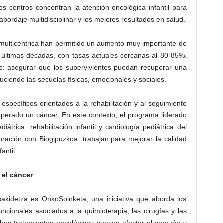
tos centros concentran la atención oncológica infantil para
bordaje multidisciplinar y los mejores resultados en salud.
a multicéntrica han permitido un aumento muy importante de
as últimas décadas, con tasas actuales cercanas al 80-85%.
o: asegurar que los supervivientes puedan recuperar una
uciendo las secuelas físicas, emocionales y sociales.
specíficos orientados a la rehabilitación y al seguimiento
perado un cáncer. En este contexto, el programa liderado
trica, rehabilitación infantil y cardiología pediátrica del
boración con Biogipuzkoa, trabajan para mejorar la calidad
antil.
 el cáncer
kidetza es OnkoSoinketa, una iniciativa que aborda los
ncionales asociados a la quimioterapia, las cirugías y las
chos tratamientos oncológicos pueden afectar al corazón y