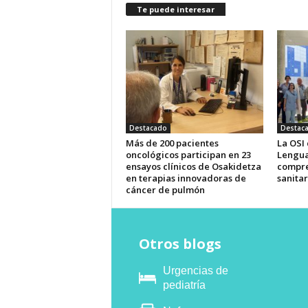
Te puede interesar
Destacado
Destac
Más de 200 pacientes
La OSI
oncológicos participan en 23
Lengua
ensayos clínicos de Osakidetza
compre
en terapias innovadoras de
sanitar
cáncer de pulmón
Otros blogs
Urgencias de
pediatría