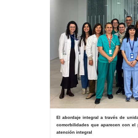
E
R
R
I
C
R
U
C
E
S
El abordaje integral a través de unid
comorbilidades que aparecen con el 
atención integral