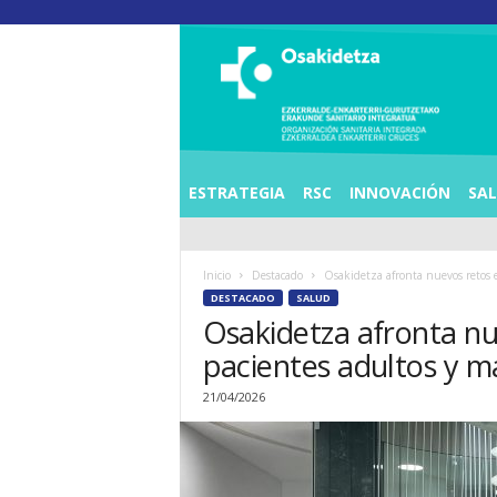
O
S
I
E
Z
K
E
ESTRATEGIA
RSC
INNOVACIÓN
SA
R
R
A
Inicio
Destacado
Osakidetza afronta nuevos retos en
L
DESTACADO
SALUD
D
Osakidetza afronta nue
E
A
pacientes adultos y m
E
N
21/04/2026
K
A
R
T