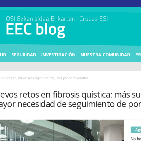
LUD
SEGURIDAD
INVESTIGACIÓN
NUESTRA COMUNIDAD
PR
 fibrosis quística: más supervivencia, más pacientes adultos...
vos retos en fibrosis quística: más s
ayor necesidad de seguimiento de por
Ag
No ha