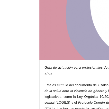
E
R
R
I
C
R
U
C
E
S
Guía de actuación para profesionales de 
años
Este es el título del documento de Osakid
de la salud ante la violencia de género y
legislativos, como la Ley Orgánica 10/202
sexual (LOGILS) y el
Protocolo Común del
(2023), hacían necesaria la revisión de