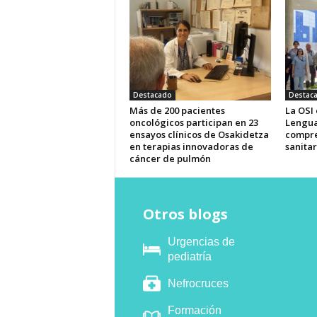
Destacado
Destac
Más de 200 pacientes
La OSI
oncológicos participan en 23
Lengua
ensayos clínicos de Osakidetza
compre
en terapias innovadoras de
sanitar
cáncer de pulmón
Otros blogs
Urgencias de
pediatría
Nefrocruces
Formación