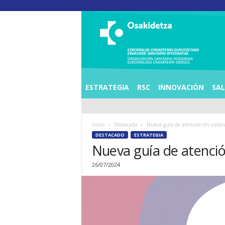
O
S
I
E
Z
K
E
ESTRATEGIA
RSC
INNOVACIÓN
SA
R
R
A
Inicio
Destacado
Nueva guía de atención en violen
L
DESTACADO
ESTRATEGIA
D
Nueva guía de atenció
E
A
26/07/2024
E
N
K
A
R
T