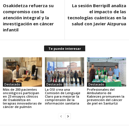
Osakidetza refuerza su
La sesión Berripill analiza
compromiso con la
el impacto de las
atención integral y la
tecnologías cuánticas en la
investigación en cáncer
salud con Javier Aizpurua
infantil
Te puede interesar
Destacado
Destacado
Destacado
Más de 200 pacientes
La OSI crea una
Profesionales del
oncológicos participan
Comisión de Lenguaje
Ambulatorio de
en 23 ensayos clínicos
Claro para mejorar la
Kabiezes promueven la
de Osakidetza en
comprensión de la
prevención del cáncer
terapias innovadoras de
información sanitaria
de piel en Santurtzi
cáncer de pulmón