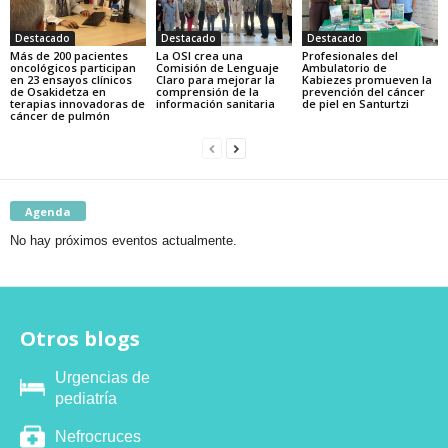
Destacado
Destacado
Destacado
Más de 200 pacientes
La OSI crea una
Profesionales del
oncológicos participan
Comisión de Lenguaje
Ambulatorio de
en 23 ensayos clínicos
Claro para mejorar la
Kabiezes promueven la
de Osakidetza en
comprensión de la
prevención del cáncer
terapias innovadoras de
información sanitaria
de piel en Santurtzi
cáncer de pulmón
Agenda
No hay próximos eventos actualmente.
Otros blogs
Urgencias de
pediatría
Nefrocruces