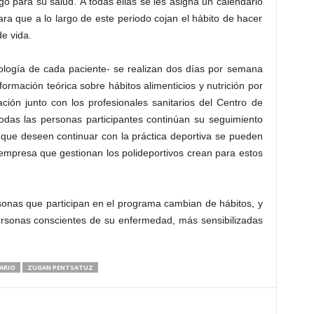
o para su salud. A todas ellas se les asigna un calendario
ra que a lo largo de este periodo cojan el hábito de hacer
e vida.
ología de cada paciente- se realizan dos días por semana
ormación teórica sobre hábitos alimenticios y nutrición por
ción junto con los profesionales sanitarios del Centro de
 todas las personas participantes continúan su seguimiento
s que deseen continuar con la práctica deportiva se pueden
empresa que gestionan los polideportivos crean para estos
sonas que participan en el programa cambian de hábitos, y
ersonas conscientes de su enfermedad, más sensibilizadas
ARIO
ZUGAN PENTSATUZ