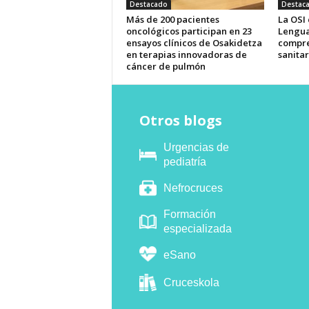
Destacado
Destac
Más de 200 pacientes
La OSI
oncológicos participan en 23
Lengua
ensayos clínicos de Osakidetza
compre
en terapias innovadoras de
sanitar
cáncer de pulmón
Otros blogs
Urgencias de
pediatría
Nefrocruces
Formación
especializada
eSano
Cruceskola