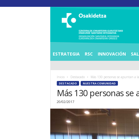
O
S
I
E
Z
K
E
ESTRATEGIA
RSC
INNOVACIÓN
SA
R
R
A
Inicio
Destacado
Más 130 personas se apuntan a la a
L
DESTACADO
NUESTRA COMUNIDAD
D
Más 130 personas se ap
E
A
20/02/2017
E
N
K
A
R
T