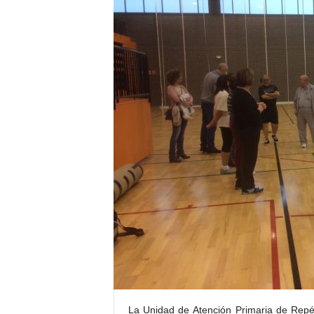
E
R
R
I
C
R
U
C
E
S
La Unidad de Atención Primaria de Repél