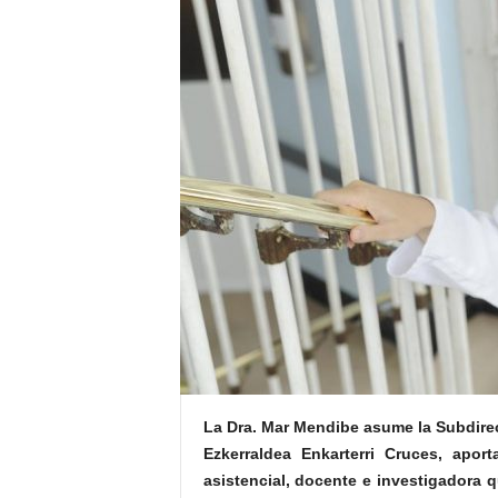
E
R
R
I
C
R
U
C
E
S
La Dra. Mar Mendibe asume la Subdirec
Ezkerraldea Enkarterri Cruces, apor
asistencial, docente e investigadora 