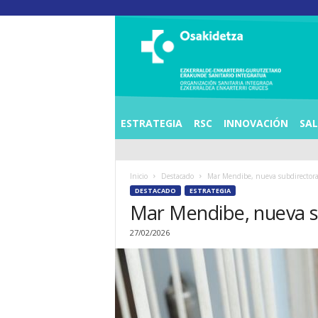
O
S
I
E
Z
K
E
ESTRATEGIA
RSC
INNOVACIÓN
SA
R
R
A
Inicio
Destacado
Mar Mendibe, nueva subdirectora 
L
DESTACADO
ESTRATEGIA
D
Mar Mendibe, nueva su
E
A
27/02/2026
E
N
K
A
R
T