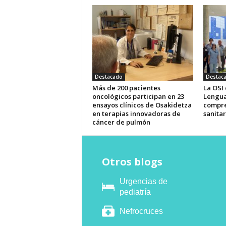
Destacado
Destac
Más de 200 pacientes
La OSI
oncológicos participan en 23
Lengua
ensayos clínicos de Osakidetza
compre
en terapias innovadoras de
sanitar
cáncer de pulmón
Otros blogs
Urgencias de
pediatría
Nefrocruces