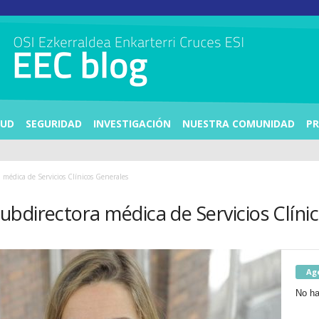
LUD
SEGURIDAD
INVESTIGACIÓN
NUESTRA COMUNIDAD
PR
médica de Servicios Clínicos Generales
bdirectora médica de Servicios Clíni
Ag
No ha