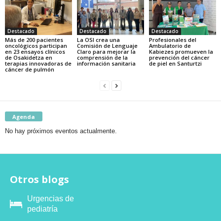
Destacado
Destacado
Destacado
Más de 200 pacientes
La OSI crea una
Profesionales del
oncológicos participan
Comisión de Lenguaje
Ambulatorio de
en 23 ensayos clínicos
Claro para mejorar la
Kabiezes promueven la
de Osakidetza en
comprensión de la
prevención del cáncer
terapias innovadoras de
información sanitaria
de piel en Santurtzi
cáncer de pulmón
Agenda
No hay próximos eventos actualmente.
Otros blogs
Urgencias de
pediatría