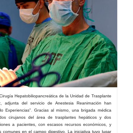
 Cirugía Hepatobiliopancreática de la Unidad de Trasplante
z, adjunta del servicio de Anestesia Reanimación han
ndo Experiencias”. Gracias al mismo, una brigada médica
dos cirujanos del área de trasplantes hepáticos y dos
ciones a pacientes, con escasos recursos económicos, y
s comunes en el campo digestivo. La iniciativa tuvo lugar