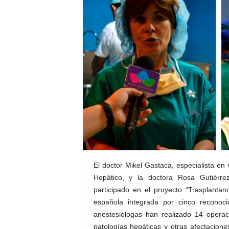
E
R
R
I
C
R
U
C
E
S
El doctor Mikel Gastaca, especialista en
Hepático, y la doctora Rosa Gutiérre
participado en el proyecto “Trasplanta
española integrada por cinco reconoci
anestesiólogas han realizado 14 opera
patologías hepáticas y otras afectacione