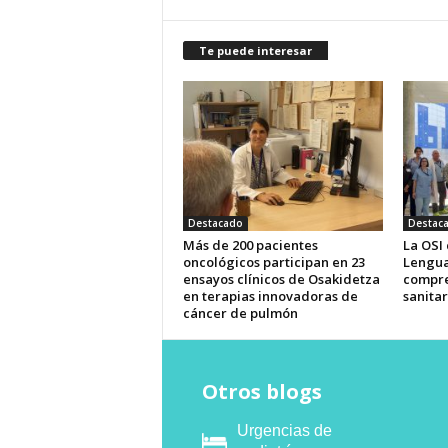
Te puede interesar
Destacado
Destac
Más de 200 pacientes
La OSI
oncológicos participan en 23
Lengua
ensayos clínicos de Osakidetza
compre
en terapias innovadoras de
sanitar
cáncer de pulmón
Otros blogs
Urgencias de