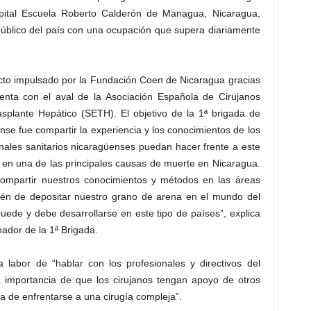
spital Escuela Roberto Calderón de Managua, Nicaragua,
 público del país con una ocupación que supera diariamente
ecto impulsado por la Fundación Coen de Nicaragua gracias
nta con el aval de la Asociación Española de Cirujanos
splante Hepático (SETH). El objetivo de la 1ª brigada de
se fue compartir la experiencia y los conocimientos de los
nales sanitarios nicaragüenses puedan hacer frente a este
o en una de las principales causas de muerte en Nicaragua.
compartir nuestros conocimientos y métodos en las áreas
mbién de depositar nuestro grano de arena en el mundo del
uede y debe desarrollarse en este tipo de países”, explica
ador de la 1ª Brigada.
 labor de “hablar con los profesionales y directivos del
la importancia de que los cirujanos tengan apoyo de otros
ra de enfrentarse a una cirugía compleja”.