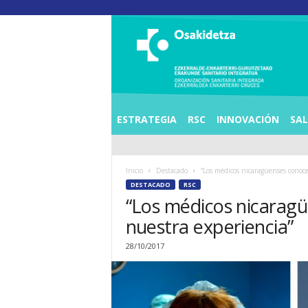
O
S
I
E
Z
K
E
ESTRATEGIA
RSC
INNOVACIÓN
SA
R
R
A
Inicio
Destacado
“Los médicos nicaragüenses conoce
L
DESTACADO
RSC
D
“Los médicos nicaragü
E
A
nuestra experiencia”
E
N
28/10/2017
K
A
R
T