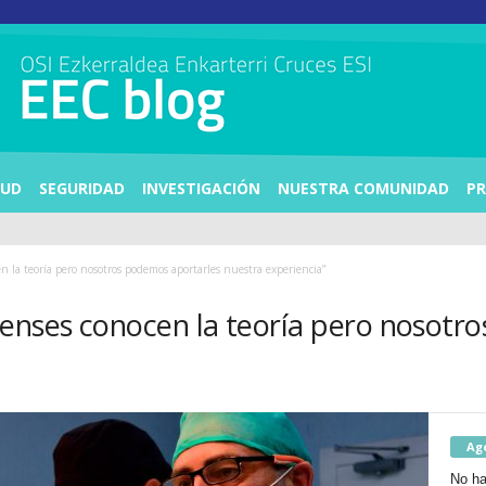
LUD
SEGURIDAD
INVESTIGACIÓN
NUESTRA COMUNIDAD
PR
n la teoría pero nosotros podemos aportarles nuestra experiencia”
enses conocen la teoría pero nosotr
Ag
No ha