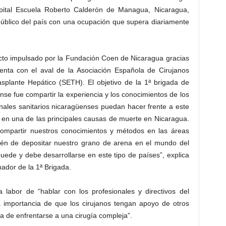
spital Escuela Roberto Calderón de Managua, Nicaragua,
 público del país con una ocupación que supera diariamente
ecto impulsado por la Fundación Coen de Nicaragua gracias
nta con el aval de la Asociación Española de Cirujanos
splante Hepático (SETH). El objetivo de la 1ª brigada de
se fue compartir la experiencia y los conocimientos de los
nales sanitarios nicaragüenses puedan hacer frente a este
o en una de las principales causas de muerte en Nicaragua.
compartir nuestros conocimientos y métodos en las áreas
mbién de depositar nuestro grano de arena en el mundo del
uede y debe desarrollarse en este tipo de países”, explica
ador de la 1ª Brigada.
 labor de “hablar con los profesionales y directivos del
la importancia de que los cirujanos tengan apoyo de otros
ra de enfrentarse a una cirugía compleja”.