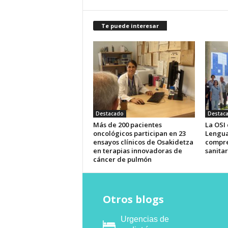
Te puede interesar
Destacado
Destac
Más de 200 pacientes
La OSI
oncológicos participan en 23
Lengua
ensayos clínicos de Osakidetza
compre
en terapias innovadoras de
sanitar
cáncer de pulmón
Otros blogs
Urgencias de