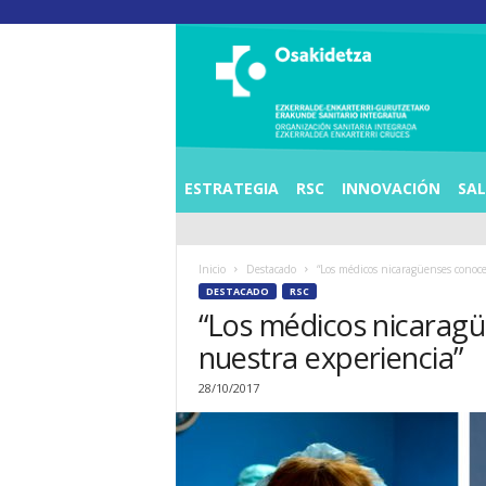
O
S
I
E
Z
K
E
ESTRATEGIA
RSC
INNOVACIÓN
SA
R
R
A
Inicio
Destacado
“Los médicos nicaragüenses conoce
L
DESTACADO
RSC
D
“Los médicos nicaragü
E
A
nuestra experiencia”
E
N
28/10/2017
K
A
R
T