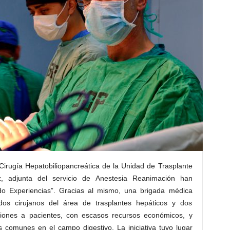
 Cirugía Hepatobiliopancreática de la Unidad de Trasplante
z, adjunta del servicio de Anestesia Reanimación han
ndo Experiencias”. Gracias al mismo, una brigada médica
dos cirujanos del área de trasplantes hepáticos y dos
ciones a pacientes, con escasos recursos económicos, y
s comunes en el campo digestivo. La iniciativa tuvo lugar