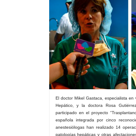
E
R
R
I
C
R
U
C
E
S
El doctor Mikel Gastaca, especialista en
Hepático, y la doctora Rosa Gutiérre
participado en el proyecto “Trasplanta
española integrada por cinco reconoci
anestesiólogas han realizado 14 opera
patologías hepáticas y otras afectacione