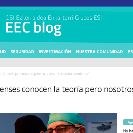
LUD
SEGURIDAD
INVESTIGACIÓN
NUESTRA COMUNIDAD
PR
n la teoría pero nosotros podemos aportarles nuestra experiencia”
enses conocen la teoría pero nosotr
Ag
No ha