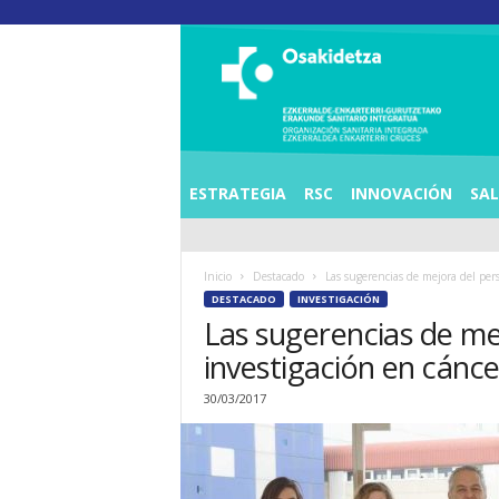
O
S
I
E
Z
K
E
ESTRATEGIA
RSC
INNOVACIÓN
SA
R
R
A
Inicio
Destacado
Las sugerencias de mejora del pers
L
DESTACADO
INVESTIGACIÓN
D
Las sugerencias de mej
E
A
investigación en cánce
E
N
30/03/2017
K
A
R
T