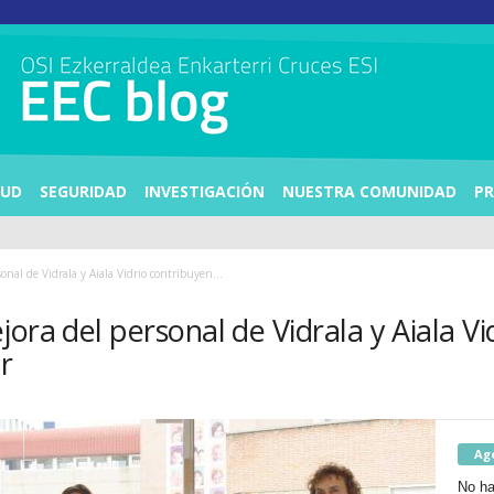
LUD
SEGURIDAD
INVESTIGACIÓN
NUESTRA COMUNIDAD
PR
onal de Vidrala y Aiala Vidrio contribuyen...
ora del personal de Vidrala y Aiala Vi
r
Ag
No ha