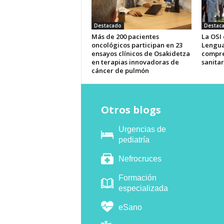
Destacado
Destac
Más de 200 pacientes
La OSI
oncológicos participan en 23
Lengua
ensayos clínicos de Osakidetza
compre
en terapias innovadoras de
sanitar
cáncer de pulmón
Otros blogs
Urgencias de
pediatría
Nefrocruces
Formación
especializada
eSano