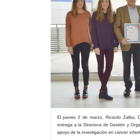
E
R
R
I
C
R
U
C
E
S
El jueves 2 de marzo, Ricardo Zalba, Di
entrega a la Directora de Gestión y Or
apoyo de la investigación en cáncer infanti