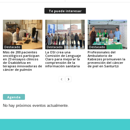
Te puede interesar
Destacado
Destacado
Destacado
Más de 200 pacientes
La OSI crea una
Profesionales del
oncológicos participan
Comisión de Lenguaje
Ambulatorio de
en 23 ensayos clínicos
Claro para mejorar la
Kabiezes promueven la
de Osakidetza en
comprensión de la
prevención del cáncer
terapias innovadoras de
información sanitaria
de piel en Santurtzi
cáncer de pulmón
Agenda
No hay próximos eventos actualmente.