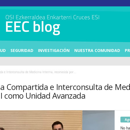
LUD
SEGURIDAD
INVESTIGACIÓN
NUESTRA COMUNIDAD
PR
a e Interconsulta de Medicina Interna, reconocida por...
ia Compartida e Interconsulta de Medi
MI como Unidad Avanzada
Ag
No ha