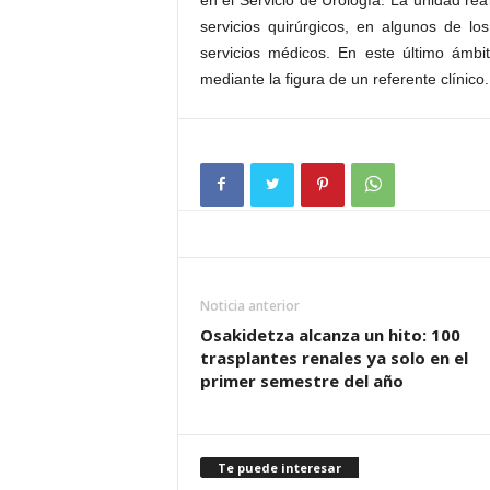
en el Servicio de Urología. La unidad rea
servicios quirúrgicos, en algunos de lo
servicios médicos. En este último ámb
mediante la figura de un referente clínico.
Noticia anterior
Osakidetza alcanza un hito: 100
trasplantes renales ya solo en el
primer semestre del año
Te puede interesar