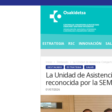
O
S
I
E
Z
K
E
ESTRATEGIA
RSC
INNOVACIÓN
SA
R
R
A
Inicio
Destacado
La Unidad de Asistencia Compartid
L
DESTACADO
ESTRATEGIA
SALUD
D
La Unidad de Asistenc
E
A
reconocida por la SE
E
N
01/07/2026
K
A
R
T