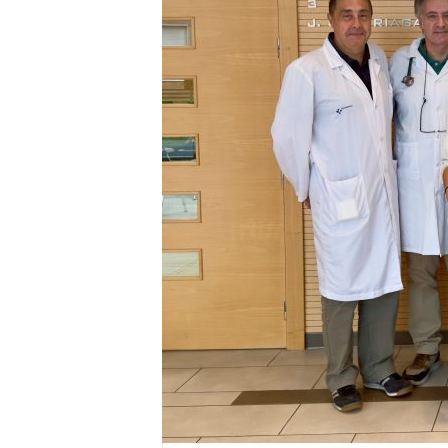
E
R
R
I
C
R
U
C
E
S