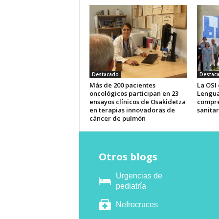
Destacado
Destac
Más de 200 pacientes
La OSI
oncológicos participan en 23
Lengua
ensayos clínicos de Osakidetza
compre
en terapias innovadoras de
sanitar
cáncer de pulmón
Otros blogs
Urgencias de
pediatría
Nefrocruces