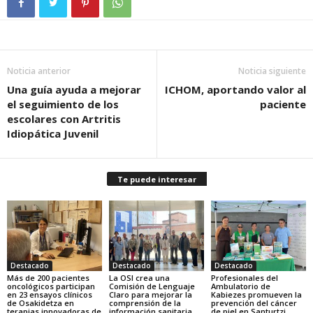
Noticia anterior
Noticia siguiente
Una guía ayuda a mejorar
ICHOM, aportando valor al
el seguimiento de los
paciente
escolares con Artritis
Idiopática Juvenil
Te puede interesar
Destacado
Destacado
Destacado
Más de 200 pacientes
La OSI crea una
Profesionales del
oncológicos participan
Comisión de Lenguaje
Ambulatorio de
en 23 ensayos clínicos
Claro para mejorar la
Kabiezes promueven la
de Osakidetza en
comprensión de la
prevención del cáncer
terapias innovadoras de
información sanitaria
de piel en Santurtzi