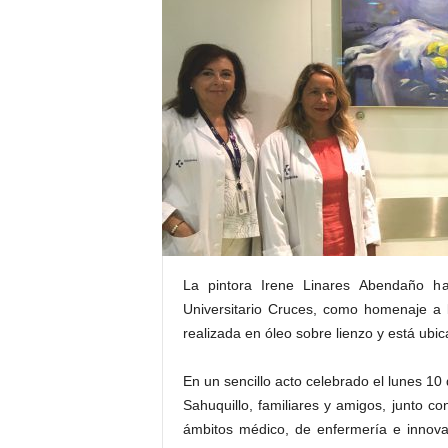
E
R
R
I
C
R
U
C
E
S
La pintora Irene Linares Abendaño h
Universitario Cruces, como homenaje a 
realizada en óleo sobre lienzo y está ubic
En un sencillo acto celebrado el lunes 10
Sahuquillo, familiares y amigos, junto co
ámbitos médico, de enfermería e innovac