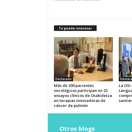
Te puede interesar
Destacado
Destac
Más de 200 pacientes
La OSI
oncológicos participan en 23
Lengua
ensayos clínicos de Osakidetza
compre
en terapias innovadoras de
sanitar
cáncer de pulmón
Otros blogs