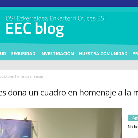
LUD
SEGURIDAD
INVESTIGACIÓN
NUESTRA COMUNIDAD
PR
 cuadro en homenaje a la mujer
res dona un cuadro en homenaje a la 
Ag
No ha