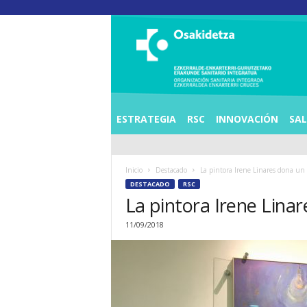
O
S
I
E
Z
K
E
ESTRATEGIA
RSC
INNOVACIÓN
SA
R
R
A
Inicio
Destacado
La pintora Irene Linares dona un
L
DESTACADO
RSC
D
La pintora Irene Lina
E
A
11/09/2018
E
N
K
A
R
T