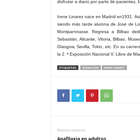
disfrutar a diario por parte de pacientes, f
Irene Linares nace en Madrid en1931. Asis
siendo más tarde alumna de José de Lor
Montparnnasse. Regresa a Bilbao ded
Sebastián, Alicante, Vitoria, Bilbao, Mus
Glasgow, Sevilla, Tokio, etc. En su carre
la 2. ª Exposición Nacional V. Libre de Ma
ETIQUETAS
DONACION
IRENE LINARES
Noticia anterior
Anafilaxia en adultos