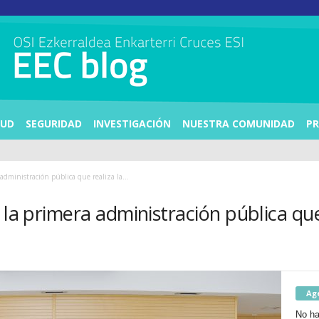
LUD
SEGURIDAD
INVESTIGACIÓN
NUESTRA COMUNIDAD
PR
administración pública que realiza la...
 la primera administración pública qu
Ag
No ha