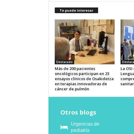
Te puede interesar
Destacado
Destac
Más de 200 pacientes
La OSI
oncológicos participan en 23
Lengua
ensayos clínicos de Osakidetza
compre
en terapias innovadoras de
sanitar
cáncer de pulmón
Otros blogs
Urgencias de
pediatría