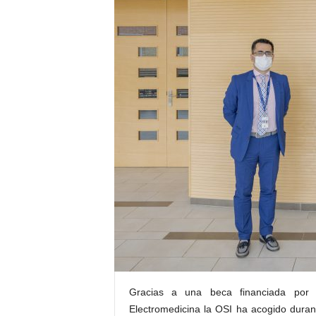
E
R
R
I
C
R
U
C
E
S
Gracias a una beca financiada por
Electromedicina la OSI ha acogido duran