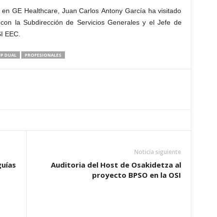
a en GE Healthcare, Juan Carlos Antony García ha visitado
 con la Subdirección de Servicios Generales y el Jefe de
SI EEC.
FP DUAL
PROFESIONALES
Noticia siguiente
guías
Auditoria del Host de Osakidetza al
proyecto BPSO en la OSI