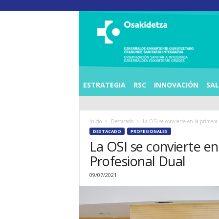
O
S
I
E
Z
K
E
ESTRATEGIA
RSC
INNOVACIÓN
SA
R
R
A
Inicio
Destacado
La OSI se convierte en la primera 
L
DESTACADO
PROFESIONALES
D
La OSI se convierte en
E
A
Profesional Dual
E
N
09/07/2021
K
A
R
T