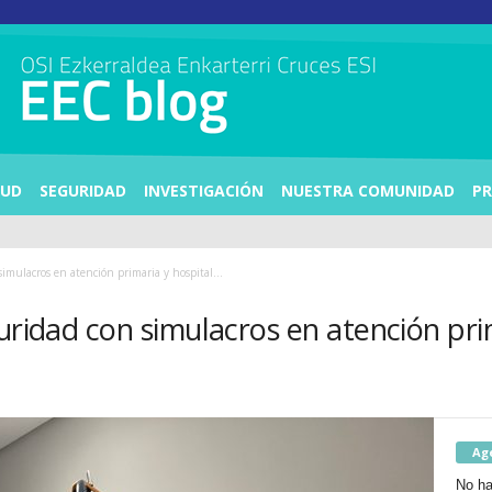
LUD
SEGURIDAD
INVESTIGACIÓN
NUESTRA COMUNIDAD
PR
imulacros en atención primaria y hospital...
uridad con simulacros en atención pri
Ag
No ha