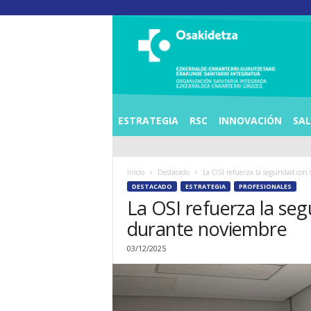
O
S
I
E
Z
K
E
ESTRATEGIA
RSC
INNOVACIÓN
SA
R
R
A
Inicio
Destacado
La OSI refuerza la seguridad con s
L
DESTACADO
ESTRATEGIA
PROFESIONALES
D
La OSI refuerza la seg
E
A
durante noviembre
E
N
03/12/2025
K
A
R
T