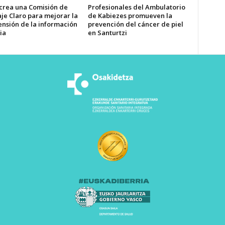
 crea una Comisión de
Profesionales del Ambulatorio
je Claro para mejorar la
de Kabiezes promueven la
nsión de la información
prevención del cáncer de piel
ia
en Santurtzi