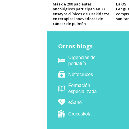
Más de 200 pacientes
La OSI
oncológicos participan en 23
Lengua
ensayos clínicos de Osakidetza
compre
en terapias innovadoras de
sanitar
cáncer de pulmón
Otros blogs
Urgencias de
pediatría
Nefrocruces
Formación
especializada
eSano
Cruceskola