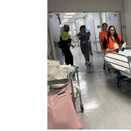
E
R
R
I
C
R
U
C
E
S