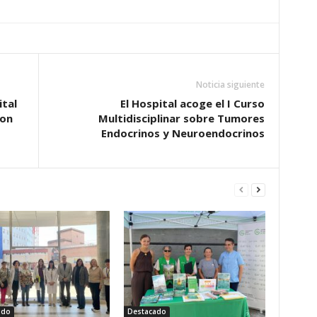
Noticia siguiente
ital
El Hospital acoge el I Curso
con
Multidisciplinar sobre Tumores
Endocrinos y Neuroendocrinos
ado
Destacado