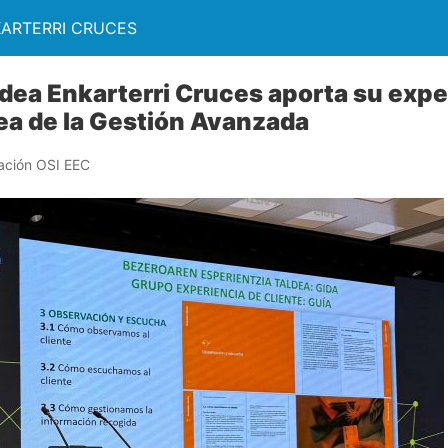
KARTERRI CRUCES
ldea Enkarterri Cruces aporta su expe
a de la Gestión Avanzada
ación OSI EEC