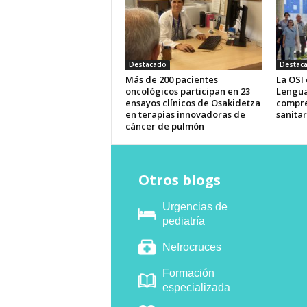
Destacado
Destac
Más de 200 pacientes
La OSI
oncológicos participan en 23
Lengua
ensayos clínicos de Osakidetza
compre
en terapias innovadoras de
sanitar
cáncer de pulmón
Otros blogs
Urgencias de
pediatría
Nefrocruces
Formación
especializada