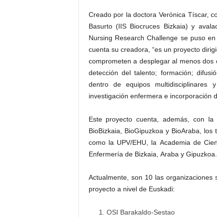
Creado por la doctora Verónica Tíscar, c
Basurto (IIS Biocruces Bizkaia) y aval
Nursing Research Challenge se puso en
cuenta su creadora, “es un proyecto dirig
comprometen a desplegar al menos dos de
detección del talento; formación; difus
dentro de equipos multidisciplinares 
investigación enfermera e incorporación d
Este proyecto cuenta, además, con la c
BioBizkaia, BioGipuzkoa y BioAraba, los t
como la UPV/EHU, la Academia de Cienc
Enfermería de Bizkaia, Araba y Gipuzkoa.
Actualmente, son 10 las organizaciones sa
proyecto a nivel de Euskadi:
OSI Barakaldo-Sestao