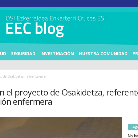
LUD
SEGURIDAD
INVESTIGACIÓN
NUESTRA COMUNIDAD
PR
o de Osakidetza, referente en el...
n el proyecto de Osakidetza, referent
ción enfermera
Ag
No ha