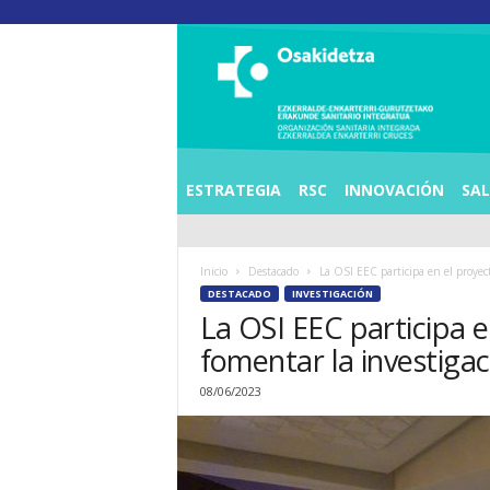
O
S
I
E
Z
K
E
ESTRATEGIA
RSC
INNOVACIÓN
SA
R
R
A
Inicio
Destacado
La OSI EEC participa en el proyect
L
DESTACADO
INVESTIGACIÓN
D
La OSI EEC participa e
E
A
fomentar la investiga
E
N
08/06/2023
K
A
R
T