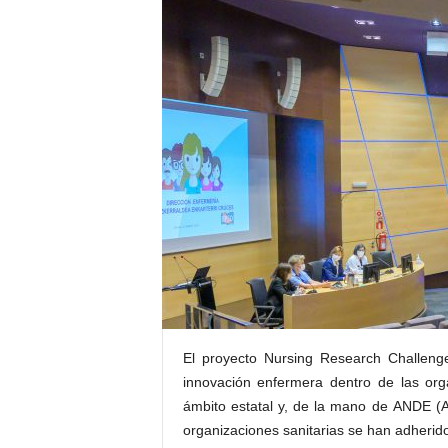
E
R
R
I
C
R
U
C
E
S
El proyecto Nursing Research Challenge
innovación enfermera dentro de las organ
ámbito estatal y, de la mano de ANDE (A
organizaciones sanitarias se han adherid