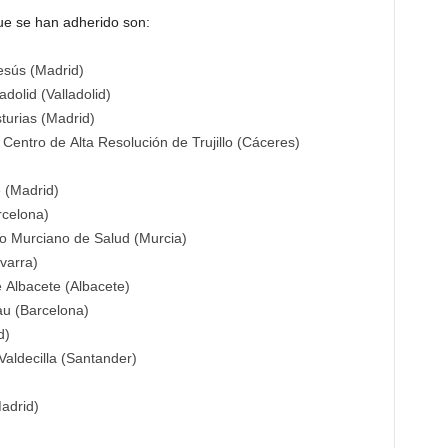
que se han adherido son:
Jesús (Madrid)
adolid (Valladolid)
sturias (Madrid)
Centro de Alta Resolución de Trujillo (Cáceres)
e (Madrid)
rcelona)
io Murciano de Salud (Murcia)
varra)
 Albacete (Albacete)
au (Barcelona)
d)
Valdecilla (Santander)
Madrid)