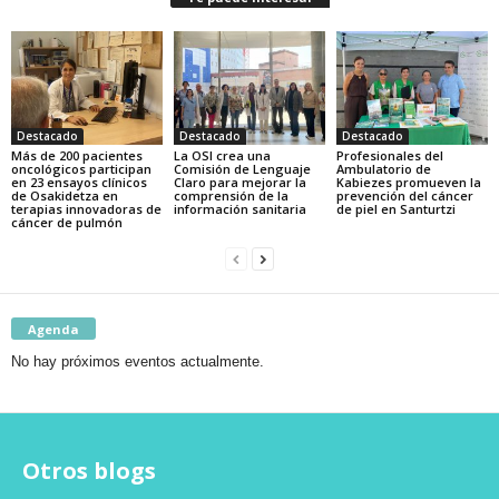
Destacado
Destacado
Destacado
Más de 200 pacientes
La OSI crea una
Profesionales del
oncológicos participan
Comisión de Lenguaje
Ambulatorio de
en 23 ensayos clínicos
Claro para mejorar la
Kabiezes promueven la
de Osakidetza en
comprensión de la
prevención del cáncer
terapias innovadoras de
información sanitaria
de piel en Santurtzi
cáncer de pulmón
Agenda
No hay próximos eventos actualmente.
Otros blogs