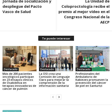
Jornada de socialización y
La Unidad de
despliegue del Pacto
Coloproctología recibe el
Vasco de Salud
premio al mejor vídeo en el
Congreso Nacional de la
AECP
Te puede interesar
Destacado
Destacado
Destacado
Más de 200 pacientes
La OSI crea una
Profesionales del
oncológicos participan
Comisión de Lenguaje
Ambulatorio de
en 23 ensayos clínicos
Claro para mejorar la
Kabiezes promueven la
de Osakidetza en
comprensión de la
prevención del cáncer
terapias innovadoras de
información sanitaria
de piel en Santurtzi
cáncer de pulmón