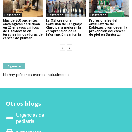
Destacado
Destacado
Destacado
Más de 200 pacientes
La OSI crea una
Profesionales del
oncológicos participan
Comisión de Lenguaje
Ambulatorio de
en 23 ensayos clínicos
Claro para mejorar la
Kabiezes promueven la
de Osakidetza en
comprensión de la
prevención del cáncer
terapias innovadoras de
información sanitaria
de piel en Santurtzi
cáncer de pulmón
Agenda
No hay próximos eventos actualmente.
Otros blogs
Urgencias de
pediatría